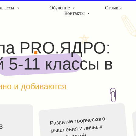
 классы
Обучение
Отзывы
Контакты
а PRO.ЯДРО:
-11 классы в
 и добиваются
Формиров
Развитие творческого
общения, 
мышления и личных
и уверенн
способностей