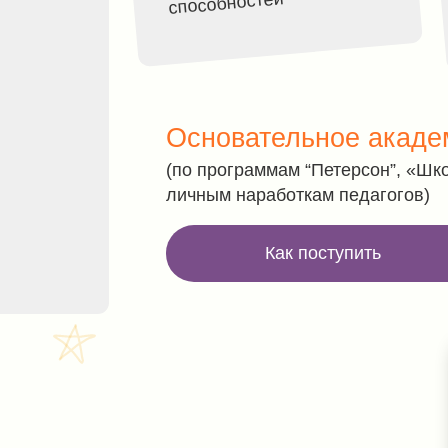
Основательное академическо
(по программам “Петерсон”, «Школа России»,
личным наработкам педагогов)
Как поступить