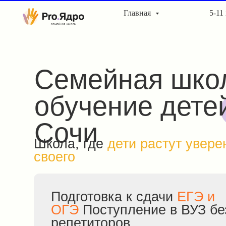
Главная
5-11
Семейная школ
обучение детей 5
Сочи
Школа, где
дети растут уверенно
своего
Подготовка к сдачи
ЕГЭ и
ОГЭ
Поступление в ВУЗ без
репетиторов.